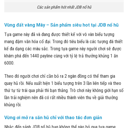
Các sản phẩm hót nhất JDB nổ hũ
Vùng đất vàng Mây – Sản phẩm siêu hot tại JDB nổ hũ
Tựa game này đã và đang được thiết kế với vô vàn biểu tượng
mang đậm văn hóa cổ đại. Trong đó tiêu biểu là các tượng đá thiết
kế đa dạng các màu sắc. Trong tựa game này người chơi sẽ được
khám phá đến 1440 payline cùng với tỷ lệ trả thưởng khủng 1 ăn
6000.
Theo đó người chơi chỉ cần bỏ ra 2 ngàn đồng có thể tham gia
quay hũ rồi. Nếu xuất hiện 1 biểu tượng trên 3 lần liên tiếp và theo
thứ tự từ trái qua phải thì bạn thắng. Trò chơi này không giới hạn số
lần trải nghiệm nên đã có rất nhiều thành viên thu về giải thưởng
khủng rồi.
Vừng ơi mở ra săn hũ chỉ với thao tác đơn giản
Nhắc đến sảnh JDB nổ hũ bạn không thể nào bỏ qua tựa game