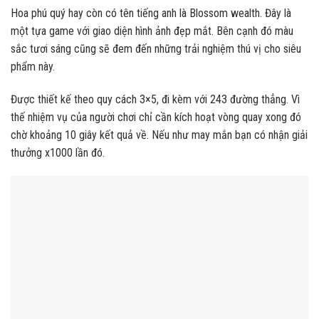
Hoa phú quý hay còn có tên tiếng anh là Blossom wealth. Đây là
một tựa game với giao diện hình ảnh đẹp mắt. Bên cạnh đó màu
sắc tươi sáng cũng sẽ đem đến những trải nghiệm thú vị cho siêu
phẩm này.
Được thiết kế theo quy cách 3×5, đi kèm với 243 đường thẳng. Vì
thế nhiệm vụ của người chơi chỉ cần kích hoạt vòng quay xong đó
chờ khoảng 10 giây kết quả về. Nếu như may mắn bạn có nhận giải
thưởng x1000 lần đó.