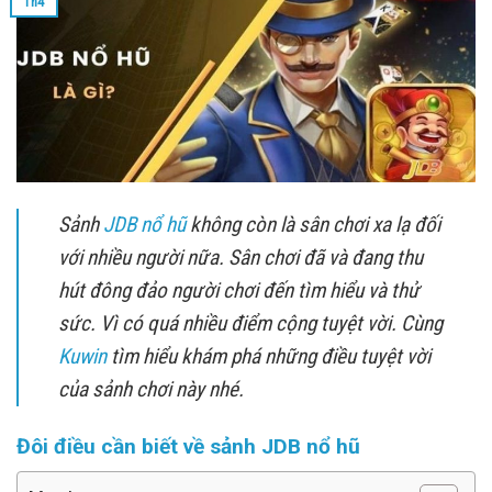
Th4
Sảnh
JDB nổ hũ
không còn là sân chơi xa lạ đối
với nhiều người nữa. Sân chơi đã và đang thu
hút đông đảo người chơi đến tìm hiểu và thử
sức. Vì có quá nhiều điểm cộng tuyệt vời. Cùng
Kuwin
tìm hiểu khám phá những điều tuyệt vời
của sảnh chơi này nhé.
Đôi điều cần biết về sảnh JDB nổ hũ