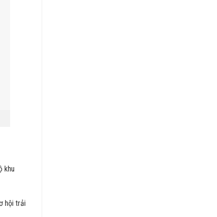
ộ khu
 hội trải