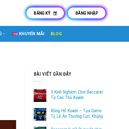
ĐĂNG KÝ
ĐĂNG NHẬP
Ũ
KHUYẾN MÃI
BLOG
BÀI VIẾT GẦN ĐÂY
3 Kinh Nghiệm Chơi Baccarat
Từ Cao Thủ Kuwin
Rồng Hổ Kuwin – Tựa Game
Tỷ Lệ Ăn Thưởng Cực Khủng