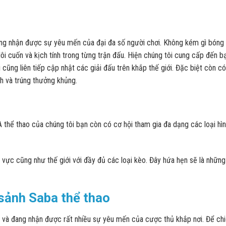
đang nhận được sự yêu mến của đại đa số người chơi. Không kém gì bóng
ôi cuốn và kịch tính trong từng trận đấu. Hiện chúng tôi cung cấp đến b
 cũng liên tiếp cập nhật các giải đấu trên khắp thế giới. Đặc biệt còn có
nh và trúng thưởng khủng.
thể thao của chúng tôi bạn còn có cơ hội tham gia đa dạng các loại hì
 vực cũng như thế giới với đầy đủ các loại kèo. Đây hứa hẹn sẽ là những 
 sảnh Saba thể thao
 và đang nhận được rất nhiều sự yêu mến của cược thủ khắp nơi. Để ch