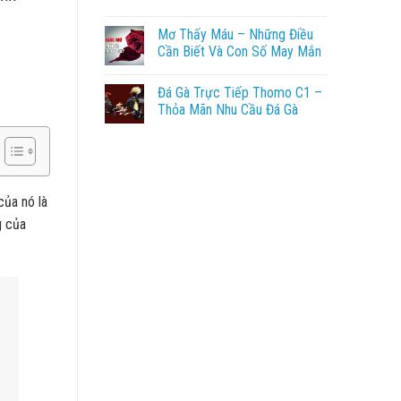
Mơ Thấy Máu – Những Điều
Cần Biết Và Con Số May Mắn
Đá Gà Trực Tiếp Thomo C1 –
Thỏa Mãn Nhu Cầu Đá Gà
của nó là
g của