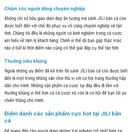
Chăm sóc người dùng chuyên nghiệp
Không chỉ sở hữu giao diện đẹp ấn tượng mà sảnh JILI bắn cá còn
được biết đến với chế độ phục vụ vô cùng chuyên nghiệp và tận
tình. Chúng tôi đều là những người có kinh nghiệm trong cá cược
am hiểu về tâm lý khách hàng. Chính vì thế dù bạn gặp thắc mắc
nào ở bất kì thời điểm nào cũng có thể giải đáp cụ thể tận tình.
Thưởng siêu khủng
Ngoài những ưu điểm đã kể trên thì sảnh JILI bắn cá còn được biết
đến là một trong những sân chơi thú vị với cơ hội trúng thưởng hấp
dẫn cho mình. Những sản phẩm cá cược tại đây đều đi liền với
thưởng khủng vì thế hơn cả cá cược nó còn là cơ hội để bạn tối ưu
chiến thắng cho mình.
Điểm danh các sản phẩm cực hot tại JILI bắn
cá
Để mang đến cho người dùng những trải nghiệm tốt nhất hiện tại