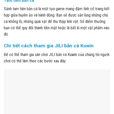
Tam tiên bắn cá
Sảnh tam tiên bắn cá là một tựa game mang đậm tính cổ trang kết
hợp giữa huyền ảo và hành động. Bạn sẽ được săn lùng những chú
cá khổng lồ, những quái vật để thu thập linh vật. Số điểm thưởng
bạn có thể quy đổi thành tiền mặt hoặc là bất kì một vật phẩm nào
đó.
Chi tiết cách tham gia JILI bắn cá Kuwin
Để có thể tham gia sân chơi JILI bắn cá Kuwin của chúng tôi người
chơi có thể làm theo các bước sau đây: