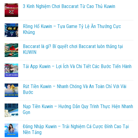
3 Kinh Nghiệm Chơi Baccarat Từ Cao Thủ Kuwin
Rồng Hổ Kuwin – Tựa Game Tỷ Lệ Ăn Thưởng Cực
Khủng
Baccarat là gì? Bí quyết chơi Baccarat luôn thắng tại
KUWIN
Tải App Kuwin – Lợi Ích Và Chi Tiết Các Bước Tiến Hành
Rút Tiền Kuwin – Nhanh Chóng Và An Toàn Chỉ Với Vài
Bước
Nạp Tiền Kuwin – Hướng Dẫn Quy Trình Thực Hiện Nhanh
Gọn
Đăng Nhập Kuwin – Trải Nghiệm Cá Cược Đỉnh Cao Tại
Nền Tảng