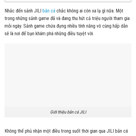
Nhắc đến sảnh JILI
bắn cá
chắc không ai còn xa lạ gì nữa. Một
trong những sảnh game đã và đang thu hút cả triệu người tham gia
mỗi ngày. Sảnh game chứa đựng nhiều tính năng vô cùng hấp dẫn
sẽ là nơi để bạn khám phá những điều tuyệt vời.
Giới thiệu bắn cá JILI
Không thể phủ nhận một điều trong suốt thời gian qua JILI bắn cá