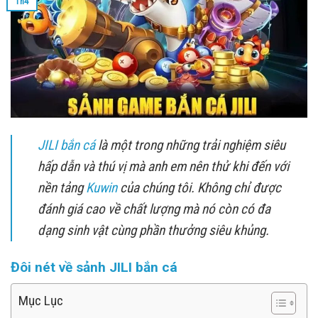
Th4
JILI bắn cá
là một trong những trải nghiệm siêu
hấp dẫn và thú vị mà anh em nên thử khi đến với
nền tảng
Kuwin
của chúng tôi. Không chỉ được
đánh giá cao về chất lượng mà nó còn có đa
dạng sinh vật cùng phần thưởng siêu khủng.
Đôi nét về sảnh JILI bắn cá
Mục Lục