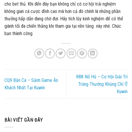
cho bet thủ. Khi đến đây bạn không chỉ có cơ hội trải nghiệm
không gian cá cược đỉnh cao mà hơn cả đó chính là những phần
thưởng hấp dẫn đang chờ đợi. Hãy tích lũy kinh nghiệm để có thể
giành tối đa chiến thắng khi tham gia tại nền tảng này nhé. Chúc
bạn thành công.
R88 Nổ Hũ – Cơ Hội Giải Trí
CQ9 Bắn Cá – Sảnh Game Ăn
Trúng Thưởng Khủng Chỉ Ở
Khách Nhất Tại Kuwin
Kuwin
BÀI VIẾT GẦN ĐÂY